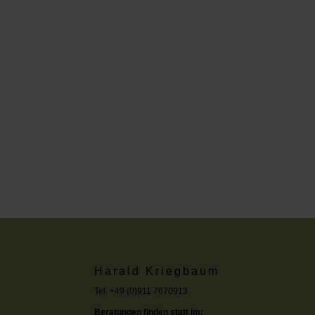
Harald Kriegbaum
Tel. +49 (0)911 7670913
Beratungen finden statt im: