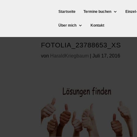
Startseite
Termine buchen
Einzel
Über mich
Kontakt
FOTOLIA_23788653_XS
von
HaraldKriegbaum
|
Juli 17, 2016