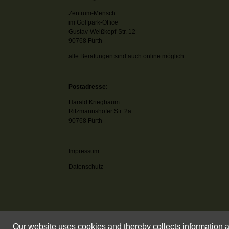
Zentrum-Mensch
im Golfpark-Office
Gustav-Weißkopf-Str. 12
90768 Fürth
alle Beratungen sind auch online möglich
Postadresse:
Harald Kriegbaum
Ritzmannshofer Str. 2a
90768 Fürth
Impressum
Datenschutz
Our website uses cookies and thereby collects information a