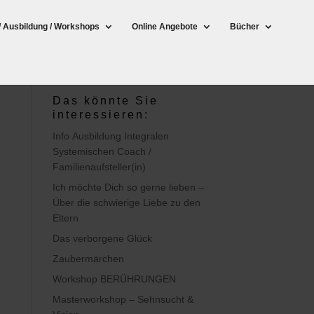
/ Ausbildung / Workshops
Online Angebote
Bücher
Das könnte Sie
interessieren:
Info Ausbildung Integralen
Systemischen Coach /
Familienaufsteller(in)
Ich möchte Dich so gerne lieben –
Über die schwierige Liebe zu den
Eltern
Das verborgene Glück
Zaubermärchen
Workshop BERÜHRUNGEN
Masterworkshop – Sehnsucht &