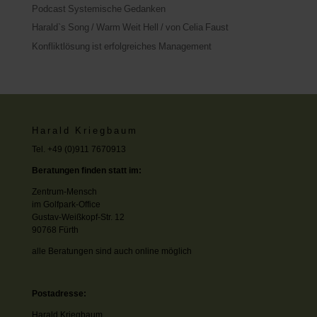
Podcast Systemische Gedanken
Harald`s Song / Warm Weit Hell / von Celia Faust
Konfliktlösung ist erfolgreiches Management
Harald Kriegbaum
Tel. +49 (0)911 7670913
Beratungen finden statt im:
Zentrum-Mensch
im Golfpark-Office
Gustav-Weißkopf-Str. 12
90768 Fürth
alle Beratungen sind auch online möglich
Postadresse:
Harald Kriegbaum