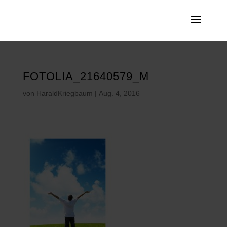
FOTOLIA_21640579_M
von
HaraldKriegbaum
|
Aug. 4, 2016