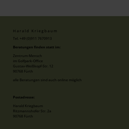
Harald Kriegbaum
Tel. +49 (0)911 7670913
Beratungen finden statt im:
Zentrum-Mensch
im Golfpark-Office
Gustav-Weißkopf-Str. 12
90768 Fürth
alle Beratungen sind auch online möglich
Postadresse:
Harald Kriegbaum
Ritzmannshofer Str. 2a
90768 Fürth