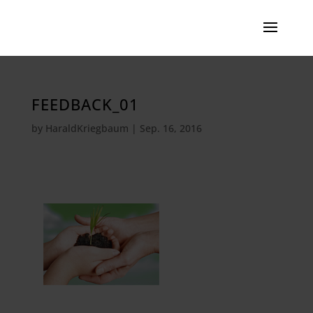
FEEDBACK_01
by
HaraldKriegbaum
|
Sep. 16, 2016