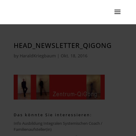
HEAD_NEWSLETTER_QIGONG
by
HaraldKriegbaum
|
Okt. 18, 2016
Das könnte Sie interessieren:
Info Ausbildung Integralen Systemischen Coach /
Familienaufsteller(in)