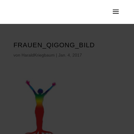
FRAUEN_QIGONG_BILD
von
HaraldKriegbaum
|
Jan. 4, 2017