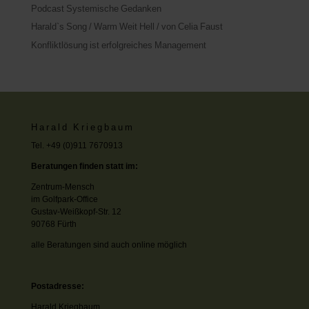
Podcast Systemische Gedanken
Harald`s Song / Warm Weit Hell / von Celia Faust
Konfliktlösung ist erfolgreiches Management
Harald Kriegbaum
Tel. +49 (0)911 7670913
Beratungen finden statt im:
Zentrum-Mensch
im Golfpark-Office
Gustav-Weißkopf-Str. 12
90768 Fürth
alle Beratungen sind auch online möglich
Postadresse:
Harald Kriegbaum