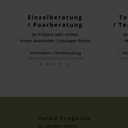
Einzelberatung
Te
/ Paarberatung
/ T
(In Präsenz oder online)
(I
Krisen bearbeiten / Lösungen finden
M
Information / Terminbuchung
Inf
Harald Kriegbaum
Tel. +49 (0)911 7670913