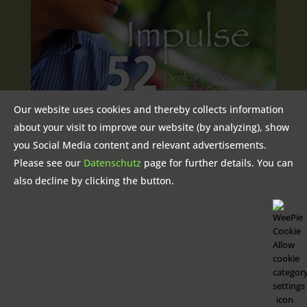
Our website uses cookies and thereby collects information
about your visit to improve our website (by analyzing), show
Aktuelles
you Social Media content and relevant advertisements.
Please see our
Datenschutz
page for further details. You can
Info Ausbildung Integralen Systemischen Coach /
also decline by clicking the button.
Familienaufsteller(in)
Ich Möchte Dich So Gerne Lieben – Über Die Schwierige Liebe
Zu Den Eltern
Zaubermärchen
Podcast Systemische Gedanken