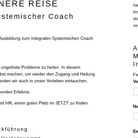
NERE REISE
na
in
Systemischer Coach
st
ve
r Ausbildung zum Integralen Systemischen Coach
A
M
I
 ungelöste Probleme zu heilen. In diesem
elbst machen, um wieder den Zugang und Heilung
Fe
erden wir auch in unser Vorleben eintauchen.
V
hendes Erlebnis.
t hilft, einen guten Platz im JETZT zu finden.
N
ckführung
E