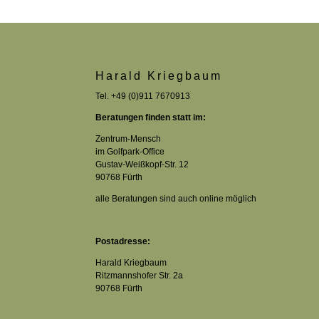
Harald Kriegbaum
Tel. +49 (0)911 7670913
Beratungen finden statt im:
Zentrum-Mensch
im Golfpark-Office
Gustav-Weißkopf-Str. 12
90768 Fürth
alle Beratungen sind auch online möglich
Postadresse:
Harald Kriegbaum
Ritzmannshofer Str. 2a
90768 Fürth