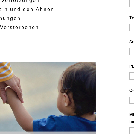
 Verletzungen
eln und den Ahnen
T
gnungen
 Verstorbenen
S
P
O
Mö
hi