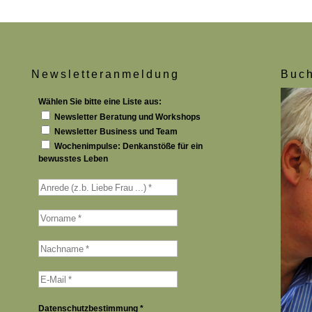
Newsletteranmeldung
Buch
Wählen Sie bitte eine Liste aus:
Newsletter Beratung und Workshops
Newsletter Business und Team
Wochenimpulse: Denkanstöße für ein
bewusstes Leben
Datenschutzbestimmung
*