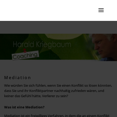
Mediation
Wie würden Sie sich fühlen, wenn Sie einen Konflikt so lösen könnten,
dass Sie und ihr Konfliktpartner nachhaltig zufrieden wären, und
keiner das Gefühl hätte, Verlierer zu sein?
Was ist eine Mediation?
Mediation ist ein freiwilliges Verfahren, in dem die an einem Konflikt