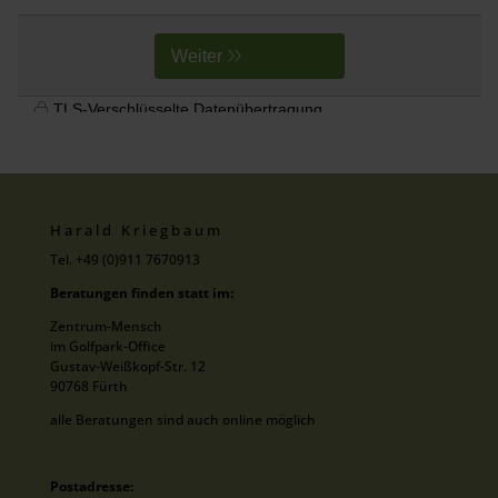
Harald Kriegbaum
Tel. +49 (0)911 7670913
Beratungen finden statt im:
Zentrum-Mensch
im Golfpark-Office
Gustav-Weißkopf-Str. 12
90768 Fürth
alle Beratungen sind auch online möglich
Postadresse: