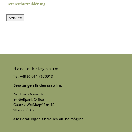
Datenschutzerklärung
Harald Kriegbaum
Tel. +49 (0)911 7670913
Beratungen finden statt im:
Zentrum-Mensch
im Golfpark-Office
Gustav-Weißkopf-Str. 12
90768 Fürth
alle Beratungen sind auch online möglich