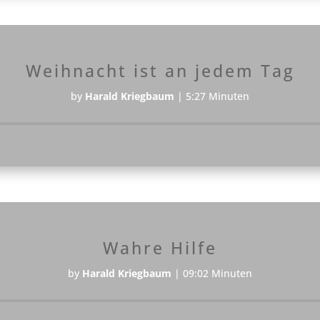
Weihnacht ist an jedem Tag
by
Harald Kriegbaum
|
5:27 Minuten
Audio-
Player
Wahre Hilfe
by
Harald Kriegbaum
|
09:02 Minuten
Audio-
Player