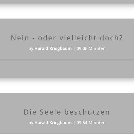
Nein - oder vielleicht doch?
by
Harald Kriegbaum
|
09:06 Minuten
Audio-
Player
Die Seele beschützen
by
Harald Kriegbaum
|
09:54 Minuten
Audio-