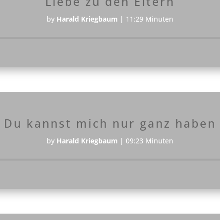
Liebe zu den Eltern
by
Harald Kriegbaum
|
11:29 Minuten
Audio-
Player
Du kannst mich nur ganz haben
by
Harald Kriegbaum
|
09:23 Minuten
Audio-
Player