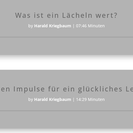
Was ist ein Lächeln wert?
by
Harald Kriegbaum
|
07:46 Minuten
Audio-
Player
ben Impulse für ein glückliches L
by
Harald Kriegbaum
|
14:29 Minuten
Audio-
Player