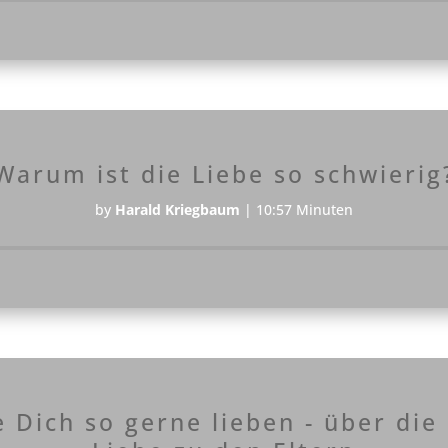
Player
Warum ist die Liebe so schwierig
by
Harald Kriegbaum
|
10:57 Minuten
Audio-
Player
 Dich so gerne lieben - über die