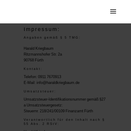
Impressum:
Angaben gemäß § 5 TMG:
Harald Kriegbaum
Ritzmannshofer Str. 2a
90768 Fürth
Kontakt:
Telefon: 0911 7670913
E-Mail: info@haraldkriegbaum.de
Umsatzsteuer:
Umsatzsteuer-Identifikationsnummer gemäß §27
a Umsatzsteuergesetz:
Steuernr. 218/241/00109 Finanzamt Fürth
Verantwortlich für den Inhalt nach §
55 Abs. 2 RStV: