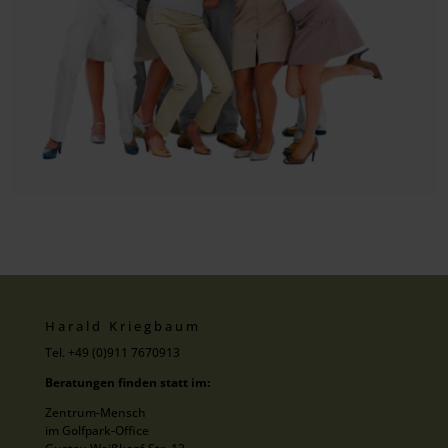
Harald Kriegbaum
Tel. +49 (0)911 7670913
Beratungen finden statt im:
Zentrum-Mensch
im Golfpark-Office