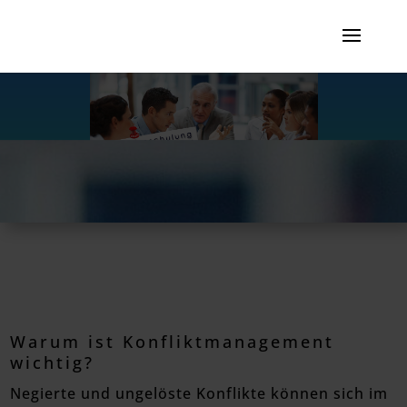
Warum ist Konfliktmanagement
wichtig?
Negierte und ungelöste Konflikte können sich im