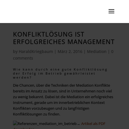
KONFLIKTLÖSUNG IST
ERFOLGREICHES MANAGEMENT
by
HaraldKriegbaum
|
März 2, 2016
|
Mediation
|
0
comments
Wie kann durch eine gute Konfliktlösung
der Erfolg im Betrieb gewährleistet
werden?
Die Chancen, über die Techniken der Mediation Konflikte
bereits im Ansatz zu lösen, sind in Unternehmen noch viel
zu wenig bekannt. Dabei ist die Mediation ein erfolgreiches
Instrument, gerade um im innerbetrieblichen Kontext
Konflikten vorzubeugen und zu langfristigen
Konfliktlösungen zu finden.
→
Artikel als PDF