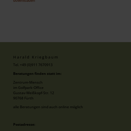
downloaden
Harald Kriegbaum
Tel. +49 (0)911 7670913
Beratungen finden statt im:
Zentrum-Mensch
im Golfpark-Office
Gustav-Weißkopf-Str. 12
90768 Fürth
alle Beratungen sind auch online möglich
Postadresse: