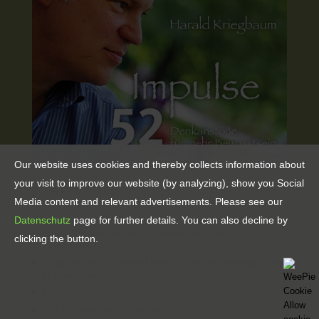
Our website uses cookies and thereby collects information about
your visit to improve our website (by analyzing), show you Social
Aktuelles
Media content and relevant advertisements. Please see our
Datenschutz
page for further details. You can also decline by
Info Ausbildung Integralen Systemischen Coach /
clicking the button.
Familienaufsteller(in)
Ich Möchte Dich So Gerne Lieben – Über Die Schwierige Liebe
Zu Den Eltern
Zaubermärchen
Podcast Systemische Gedanken