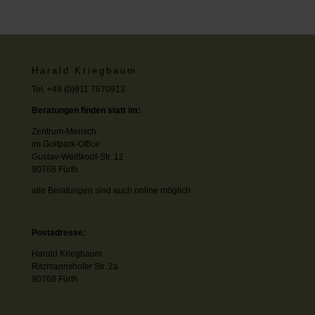
Harald Kriegbaum
Tel. +49 (0)911 7670913
Beratungen finden statt im:
Zentrum-Mensch
im Golfpark-Office
Gustav-Weißkopf-Str. 12
90768 Fürth
alle Beratungen sind auch online möglich
Postadresse:
Harald Kriegbaum
Ritzmannshofer Str. 2a
90768 Fürth