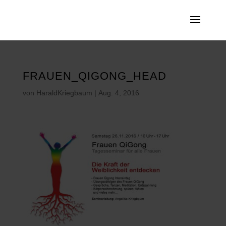
FRAUEN_QIGONG_HEAD
von
HaraldKriegbaum
|
Aug. 4, 2016