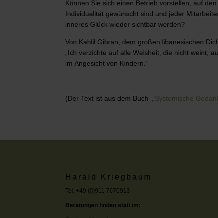
Können Sie sich einen Betrieb vorstellen, auf d
Individualität gewünscht sind und jeder Mitarbeit
inneres Glück wieder sichtbar werden?
Von Kahlil Gibran, dem großen libanesischen Dic
„Ich verzichte auf alle Weisheit, die nicht weint, a
im Angesicht von Kindern.“
(Der Text ist aus dem Buch „
Systemische Gedan
Harald Kriegbaum
Tel. +49 (0)911 7670913
Beratungen finden statt im: