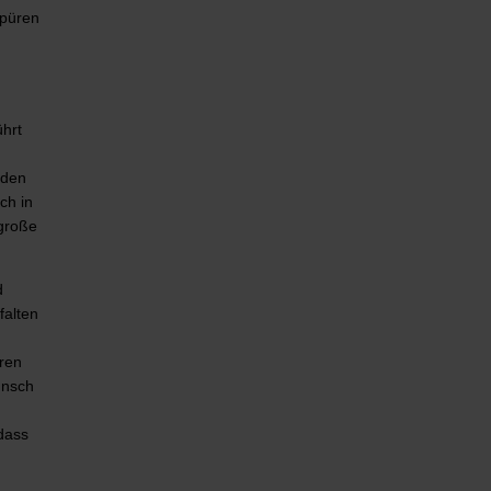
Spüren
ührt
 den
ch in
rgroße
d
falten
eren
unsch
 dass