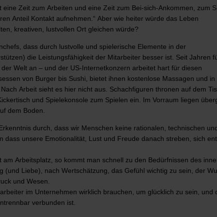
ibt eine Zeit zum Arbeiten und eine Zeit zum Bei-sich-Ankommen, zum 
ren Anteil Kontakt aufnehmen.“ Aber wie heiter würde das Leben
ten, kreativen, lustvollen Ort gleichen würde?
hefs, dass durch lustvolle und spielerische Elemente in der
ützen) die Leistungsfähigkeit der Mitarbeiter besser ist. Seit Jahren f
der Welt an – und der US-Internetkonzern arbeitet hart für diesen
tisessen von Burger bis Sushi, bietet ihnen kostenlose Massagen und in
ach Arbeit sieht es hier nicht aus. Schachfiguren thronen auf dem Tis
ickertisch und Spielekonsole zum Spielen ein. Im Vorraum liegen übe
 auf dem Boden.
 Erkenntnis durch, dass wir Menschen keine rationalen, technischen un
n dass unsere Emotionalität, Lust und Freude danach streben, sich ent
it am Arbeitsplatz, so kommt man schnell zu den Bedürfnissen des inn
 (und Liebe), nach Wertschätzung, das Gefühl wichtig zu sein, der W
druck und Wesen.
itarbeiter im Unternehmen wirklich brauchen, um glücklich zu sein, und
ntrennbar verbunden ist.