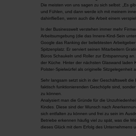
Die meisten von uns sagen zu sich selbst: „Es g
und Fühlen, und dann werde ich mit meinem inne
dahinfließen, wenn auch die Arbeit einem verspiel
In der Businesswelt verstehen immer mehr Firmenc
Arbeitsumgebung (die das Innere-Kind-Sein unterst
Google das Ranking der beliebtesten Arbeitgeber 
Spitzenplatz: Er serviert seinen Mitarbeitern Gra
Büros Schaukeln und Roller zur Entspannung an. N
der Küche. Hinter der nächsten Glaswand laden K
Polster-Spielwürfel als originelle Sitzgelegenheit
Sehr langsam setzt sich in der Geschäftswelt die
faktisch funktionierenden Geschöpfe sind, sonder
zu können.
Analysiert man die Gründe für die Unzufriedenhe
Kindes. Diese sind der Wunsch nach Anerkennung
sich entfalten zu können und frei zu sein im Aus
Betriebe erkennen häufig viel zu spät, was die M
dieses Glück mit dem Erfolg des Unternehmens u