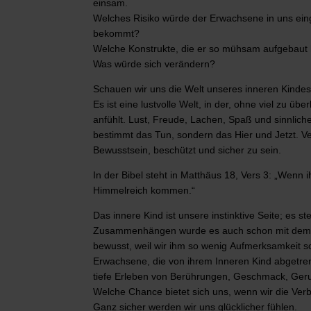
einsam.
Welches Risiko würde der Erwachsene in uns ein
bekommt?
Welche Konstrukte, die er so mühsam aufgebaut h
Was würde sich verändern?
Schauen wir uns die Welt unseres inneren Kindes
Es ist eine lustvolle Welt, in der, ohne viel zu ü
anfühlt. Lust, Freude, Lachen, Spaß und sinnlic
bestimmt das Tun, sondern das Hier und Jetzt. Ve
Bewusstsein, beschützt und sicher zu sein.
In der Bibel steht in Matthäus 18, Vers 3: „Wenn i
Himmelreich kommen.“
Das innere Kind ist unsere instinktive Seite; es 
Zusammenhängen wurde es auch schon mit dem Unb
bewusst, weil wir ihm so wenig Aufmerksamkeit 
Erwachsene, die von ihrem Inneren Kind abgetren
tiefe Erleben von Berührungen, Geschmack, Geru
Welche Chance bietet sich uns, wenn wir die Ve
Ganz sicher werden wir uns glücklicher fühlen.