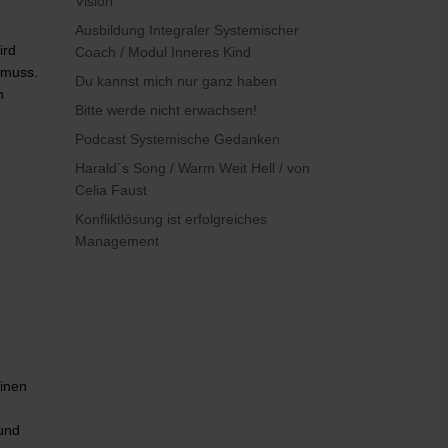
Vision
Ausbildung Integraler Systemischer
ird
Coach / Modul Inneres Kind
 muss.
Du kannst mich nur ganz haben
n
Bitte werde nicht erwachsen!
Podcast Systemische Gedanken
Harald`s Song / Warm Weit Hell / von
Celia Faust
Konfliktlösung ist erfolgreiches
Management
einen
 und