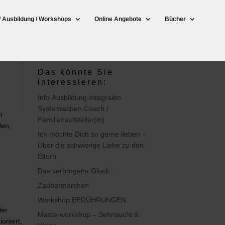
/ Ausbildung / Workshops
Online Angebote
Bücher
Das könnte Sie
interessieren:
Info Ausbildung Integralen
Systemischen Coach /
n
Familienaufsteller(in)
den,
Ich möchte Dich so gerne lieben –
Über die schwierige Liebe zu den
Eltern
Das verborgene Glück
Zaubermärchen
Workshop BERÜHRUNGEN
der
Masterworkshop – Sehnsucht &
oniert,