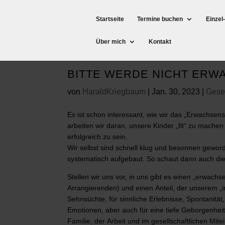
Startseite
Termine buchen
Einzel
Über mich
Kontakt
BITTE WERDE NICHT ERW
von
HaraldKriegbaum
|
Jan. 30, 2023
|
Gesel
Es ist schon interessant, wie wir das „Erwachse
arbeiten wir daran, unsere Kinder „fit“ zu mache
erfolgreich zu sein.
Wir selbst sind schnell klug und besonnen geword
systematisch aufgebaut. So schaut dann auch di
Stellen wir uns vor, in uns gibt es einen „erwac
Arrangierenden) und einen Anteil, der unserem „i
Sehnsüchte, für sinnliche Erlebnisse, Spontanitä
Emotionen, aber auch für eine tiefe Geborgenheit
Familie, der Arbeit und im gesellschaftlichen Mit