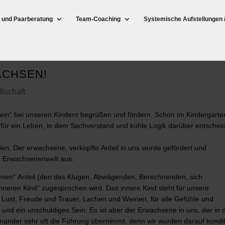
- und Paarberatung
Team-Coaching
Systemische Aufstellungen 
ACHSEN!
lschaft
nsein“ bei unseren Kindern begrüßen und fördern. Schon im Kindergarte
n für ein Leben, in dem Sachverstand und kühle Logik darüber entschei
en. Der erwachsene, verkopfte Anteil in uns wurde gefördert und
e Erwachsenenwelt aus.
hsenen“ Anteil (den des Klugen, Abwägenden, Berechnenden, sich
nneren Kind“ zugesprochen wird. Das innere Kind steht für unsere
t, Lust, Freude und Trauer, Lachen und Weinen, für alle Gefühle und
 und ein unschuldiges Sein. Es ist aber der Erwachsene in uns, der
in 
einander
sehr oft die Führung übernimmt, denn wir wurden darauf konditi