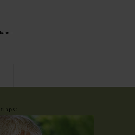
d
n kann –
tipps: