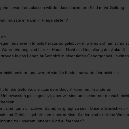
gehen, wenn er zulassen würde, dass das innere Kind mehr Geltung
at, müsste er dann in Frage stellen?
 an.
berlegen, aus einem Impuls heraus so gelebt wird, wie es sich am schöns
he Wahrnehmung sind hier zu Hause. Nicht die Gestaltung der Zukunft
rtrauen in das Leben äußert sich in einer tiefen Geborgenheit, in eine
hr nicht umkehrt und werdet wie die Kinder, so werdet ihr nicht ins
steht für die Gefühle, die „aus dem Bauch“ kommen. In anderen
ewussten gleichgesetzt, aber wir sind uns seiner nur deshalb nich
schenken.
nt sind, tun sich schwer damit,
vergnügt zu sein
. Unsere Sinnlichkeit –
ch und Gehör – gehört zum inneren Kind. Kinder sind sinnliche Wesen
rbindung zu unserem Inneren Kind aufnehmen?