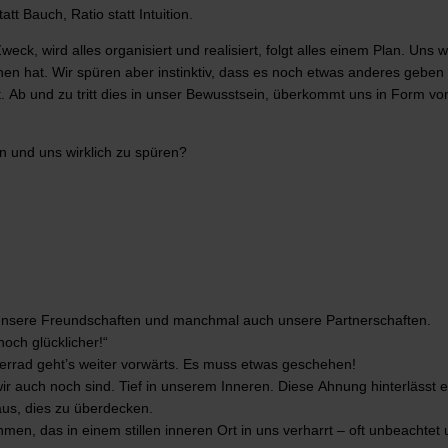
tt Bauch, Ratio statt Intuition.
ck, wird alles organisiert und realisiert, folgt alles einem Plan. Uns w
ehen hat. Wir spüren aber instinktiv, dass es noch etwas anderes geben
. Ab und zu tritt dies in unser Bewusstsein, überkommt uns in Form vo
n und uns wirklich zu spüren?
, unsere Freundschaften und manchmal auch unsere Partnerschaften.
och glücklicher!“
rrad geht’s weiter vorwärts. Es muss etwas geschehen!
wir auch noch sind. Tief in unserem Inneren. Diese Ahnung hinterlässt 
 aus, dies zu überdecken.
hmen, das in einem stillen inneren Ort in uns verharrt – oft unbeachtet