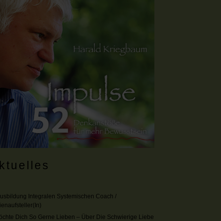
ktuelles
Ausbildung Integralen Systemischen Coach /
ienaufsteller(in)
öchte Dich So Gerne Lieben – Über Die Schwierige Liebe