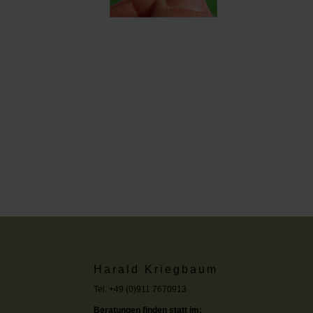
Harald Kriegbaum
Tel. +49 (0)911 7670913
Beratungen finden statt im: