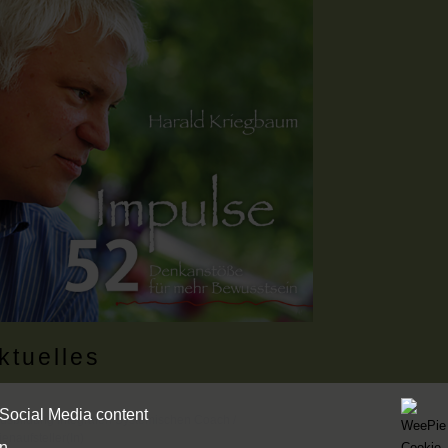
ktuelles
 Social Media content
Ausbildung Integralen Systemischen Coach /
ienaufsteller(in)
n.