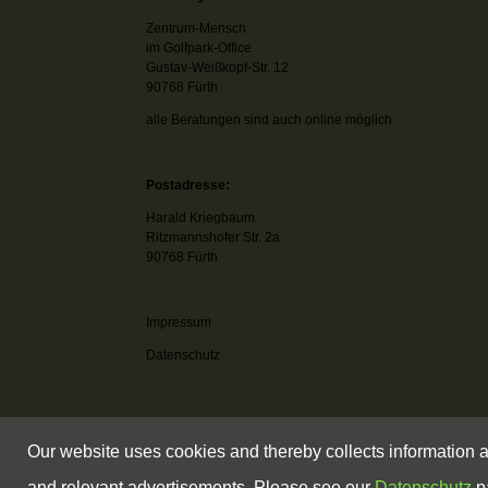
Zentrum-Mensch
im Golfpark-Office
Gustav-Weißkopf-Str. 12
90768 Fürth
alle Beratungen sind auch online möglich
Postadresse:
Harald Kriegbaum
Ritzmannshofer Str. 2a
90768 Fürth
Impressum
Datenschutz
Our website uses cookies and thereby collects information a
and relevant advertisements. Please see our
Datenschutz
pa