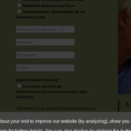
Newsletter Business und Team
Wochenimpulse: Denkanstöße für ein
bewusstes Leben
Datenschutzbestimmung
*
Ich erkläre mich mit der
Datenschutzerklärung einverstanden (bitte
anklicken)
A
Hier finden Sie die aktuelle
Datenschutzerklärung.
.
bout your visit to improve our website (by analyzing), show you
Info 
Famil
ge for further details. You can also decline by clicking the butto