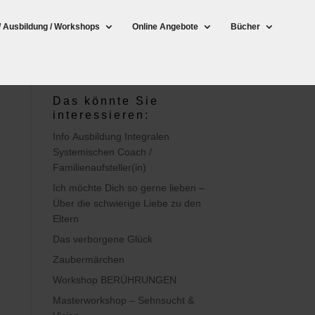
/ Ausbildung / Workshops
Online Angebote
Bücher
Das könnte Sie
interessieren:
Info Ausbildung Integralen
Systemischen Coach /
Familienaufsteller(in)
Ich möchte Dich so gerne lieben –
Über die schwierige Liebe zu den
Eltern
Das verborgene Glück
Zaubermärchen
Workshop BERÜHRUNGEN
Masterworkshop – Sehnsucht &