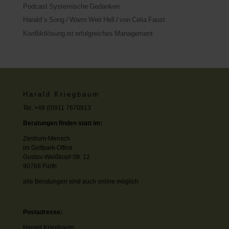
Podcast Systemische Gedanken
Harald`s Song / Warm Weit Hell / von Celia Faust
Konfliktlösung ist erfolgreiches Management
Harald Kriegbaum
Tel. +49 (0)911 7670913
Beratungen finden statt im:
Zentrum-Mensch
im Golfpark-Office
Gustav-Weißkopf-Str. 12
90768 Fürth
alle Beratungen sind auch online möglich
Postadresse:
Harald Kriegbaum