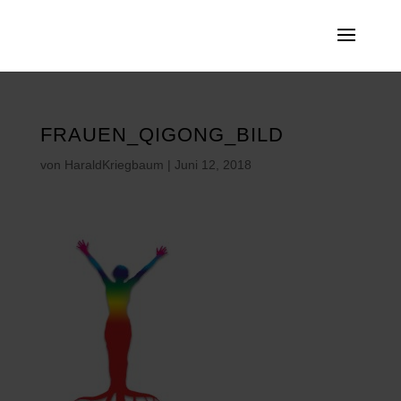
FRAUEN_QIGONG_BILD
von
HaraldKriegbaum
|
Juni 12, 2018