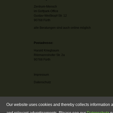
Zentrum-Mensch
im Golfpark-Office
Gustav-Weißkopf-Str. 12
90768 Fürth
alle Beratungen sind auch online möglich
Postadresse:
Harald Kriegbaum
Ritzmannshofer Str. 2a
90768 Fürth
Impressum
Datenschutz
Our website uses cookies and thereby collects information a
and relevant advertisements. Please see our
Datenschutz
pa