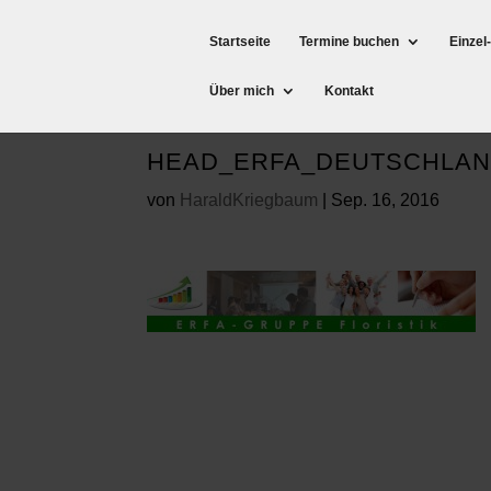
Startseite
Termine buchen
Einzel
Über mich
Kontakt
HEAD_ERFA_DEUTSCHLA
von
HaraldKriegbaum
|
Sep. 16, 2016