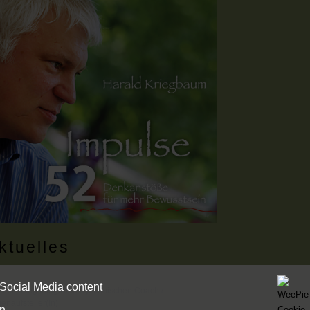
ktuelles
 Social Media content
Ausbildung Integralen Systemischen Coach /
ienaufsteller(in)
n.