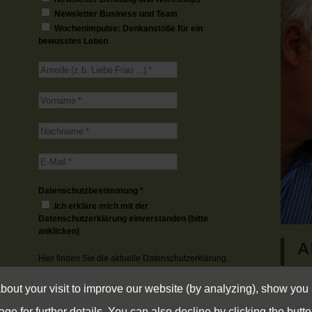
Newsletter Business und Team
Wochenimpulse: Denkanstöße für ein
bewusstes Leben
Datenschutzbestimmung
*
Ich erkläre mich mit der
Datenschutzerklärung einverstanden (bitte
anklicken)
A
Hier finden Sie die aktuelle
Datenschutzerklärung.
.
bout your visit to improve our website (by analyzing), show you
Info 
Famil
ge for further details. You can also decline by clicking the butto