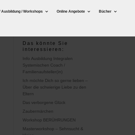
/ Ausbildung / Workshops
Online Angebote
Bücher
Das könnte Sie
interessieren:
Info Ausbildung Integralen
Systemischen Coach /
Familienaufsteller(in)
Ich möchte Dich so gerne lieben –
Über die schwierige Liebe zu den
Eltern
Das verborgene Glück
Zaubermärchen
Workshop BERÜHRUNGEN
Masterworkshop – Sehnsucht &