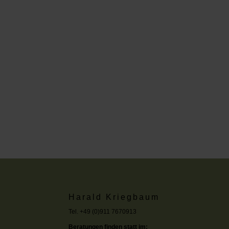
Harald Kriegbaum
Tel. +49 (0)911 7670913
Beratungen finden statt im: