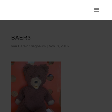
BAER3
von
HaraldKriegbaum
|
Nov. 8, 2016