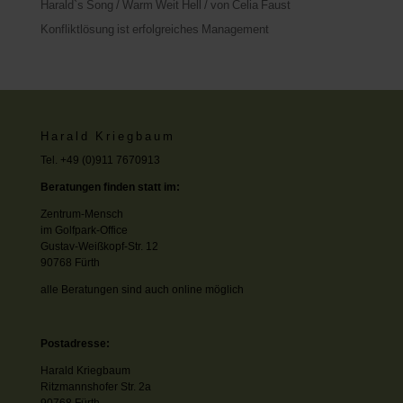
Harald`s Song / Warm Weit Hell / von Celia Faust
Konfliktlösung ist erfolgreiches Management
Harald Kriegbaum
Tel. +49 (0)911 7670913
Beratungen finden statt im:
Zentrum-Mensch
im Golfpark-Office
Gustav-Weißkopf-Str. 12
90768 Fürth
alle Beratungen sind auch online möglich
Postadresse:
Harald Kriegbaum
Ritzmannshofer Str. 2a
90768 Fürth