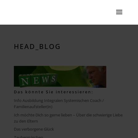
HEAD_BLOG
Das könnte Sie interessieren:
Info Ausbildung Integralen Systemischen Coach /
Familienaufsteller(in)
Ich möchte Dich so gerne lieben – Über die schwierige Liebe
zu den Eltern
Das verborgene Glück
Zaubermärchen