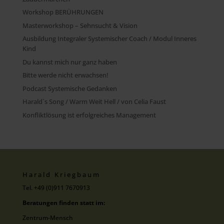
Workshop BERÜHRUNGEN
Masterworkshop – Sehnsucht & Vision
Ausbildung Integraler Systemischer Coach / Modul Inneres
Kind
Du kannst mich nur ganz haben
Bitte werde nicht erwachsen!
Podcast Systemische Gedanken
Harald`s Song / Warm Weit Hell / von Celia Faust
Konfliktlösung ist erfolgreiches Management
Harald Kriegbaum
Tel. +49 (0)911 7670913
Beratungen finden statt im:
Zentrum-Mensch