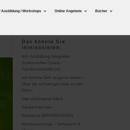
/ Ausbildung / Workshops
Online Angebote
Bücher
Das könnte Sie
interessieren:
Info Ausbildung Integralen
Systemischen Coach /
Familienaufsteller(in)
Ich möchte Dich so gerne lieben –
Über die schwierige Liebe zu den
Eltern
Das verborgene Glück
Zaubermärchen
Workshop BERÜHRUNGEN
Masterworkshop – Sehnsucht &