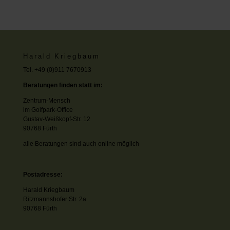
Harald Kriegbaum
Tel. +49 (0)911 7670913
Beratungen finden statt im:
Zentrum-Mensch
im Golfpark-Office
Gustav-Weißkopf-Str. 12
90768 Fürth
alle Beratungen sind auch online möglich
Postadresse:
Harald Kriegbaum
Ritzmannshofer Str. 2a
90768 Fürth