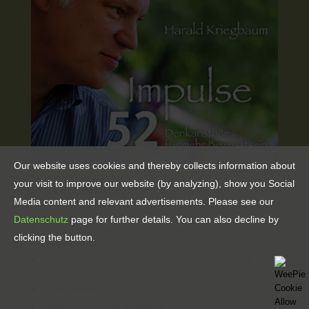
Our website uses cookies and thereby collects information about
your visit to improve our website (by analyzing), show you Social
Aktuelles
Media content and relevant advertisements. Please see our
Datenschutz
page for further details. You can also decline by
Info Ausbildung Integralen Systemischen Coach /
clicking the button.
Familienaufsteller(in)
Ich Möchte Dich So Gerne Lieben – Über Die Schwierige Liebe
Zu Den Eltern
Zaubermärchen
Podcast Systemische Gedanken