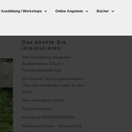
/ Ausbildung / Workshops
Online Angebote
Bücher
Das könnte Sie
interessieren:
Info Ausbildung Integralen
Systemischen Coach /
Familienaufsteller(in)
Ich möchte Dich so gerne lieben –
Über die schwierige Liebe zu den
Eltern
Das verborgene Glück
Zaubermärchen
Workshop BERÜHRUNGEN
Masterworkshop – Sehnsucht &