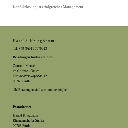
Konfliktlösung ist erfolgreiches Management
Harald Kriegbaum
Tel. +49 (0)911 7670913
Beratungen finden statt im:
Zentrum-Mensch
im Golfpark-Office
Gustav-Weißkopf-Str. 12
90768 Fürth
alle Beratungen sind auch online möglich
Postadresse:
Harald Kriegbaum
Ritzmannshofer Str. 2a
90768 Fürth